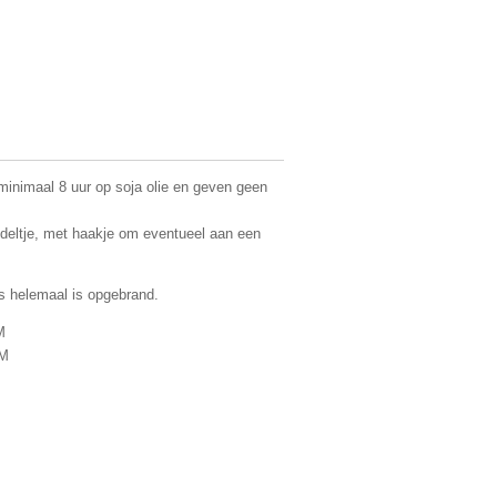
minimaal 8 uur op soja olie en geven geen
bedeltje, met haakje om eventueel aan een
rs helemaal is opgebrand.
M
MM