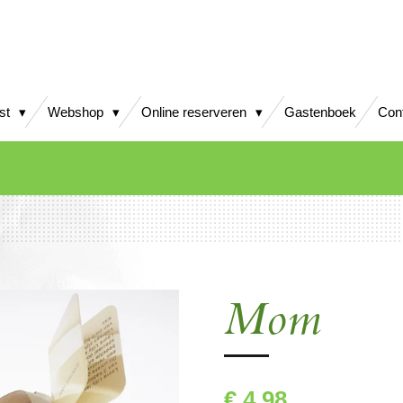
jst
Webshop
Online reserveren
Gastenboek
Con
Mom
€ 4,98