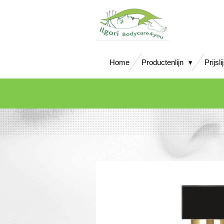
Ga
direct
naar
de
hoofdinhoud
Home
Productenlijn
Prijsli