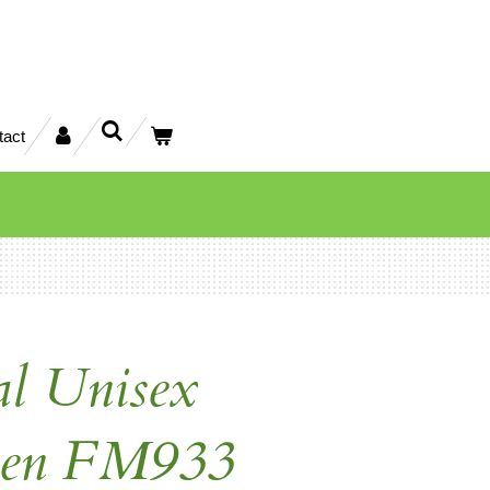
tact
al Unisex
men FM933