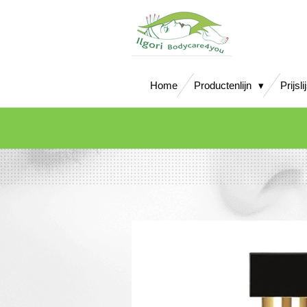
Ga
direct
naar
de
hoofdinhoud
Home
Productenlijn
Prijsli