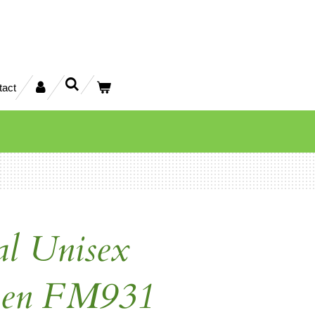
tact
al Unisex
men FM931