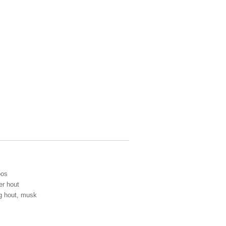
oos
er hout
og hout, musk