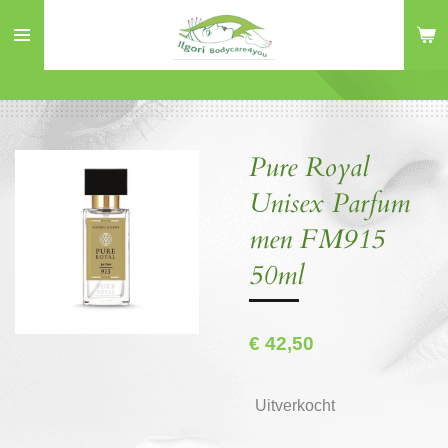
Ga
direct
naar
de
hoofdinhoud
Pure Royal
Unisex Parfum
men FM915
50ml
€ 42,50
Uitverkocht