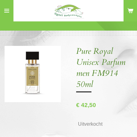
Ga
direct
naar
de
hoofdinhoud
Pure Royal
Unisex Parfum
men FM914
50ml
€ 42,50
Uitverkocht