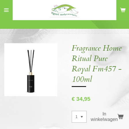
Ga
direct
naar
de
hoofdinhoud
Fragrance Home
Ritual Pure
Royal Fm457 -
100ml
€ 34,95
In
winkelwagen