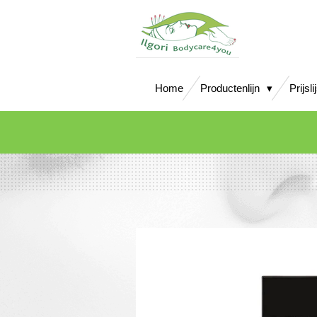
Ga
direct
naar
de
hoofdinhoud
Home
Productenlijn
Prijsli