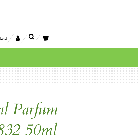
tact
al Parfum
32 50ml