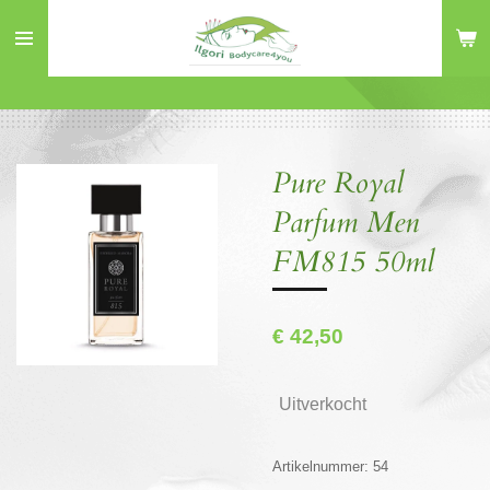
Ga
direct
naar
de
hoofdinhoud
Pure Royal
Parfum Men
FM815 50ml
€ 42,50
Uitverkocht
Artikelnummer:
54