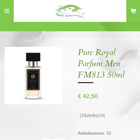
Ga
direct
naar
de
hoofdinhoud
Pure Royal
Parfum Men
FM813 50ml
€ 42,50
Uitverkocht
Artikelnummer:
53