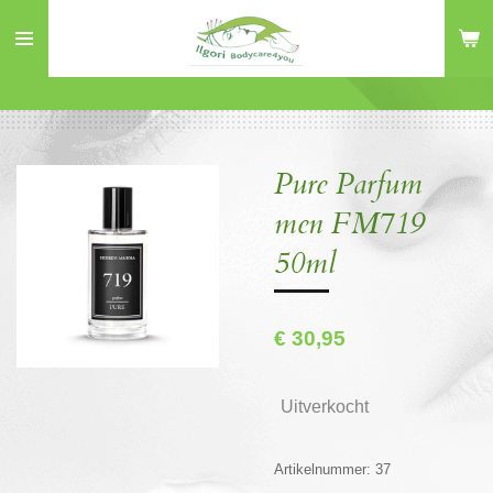
Ga
direct
naar
de
hoofdinhoud
Pure Parfum
men FM719
50ml
€ 30,95
Uitverkocht
Artikelnummer:
37