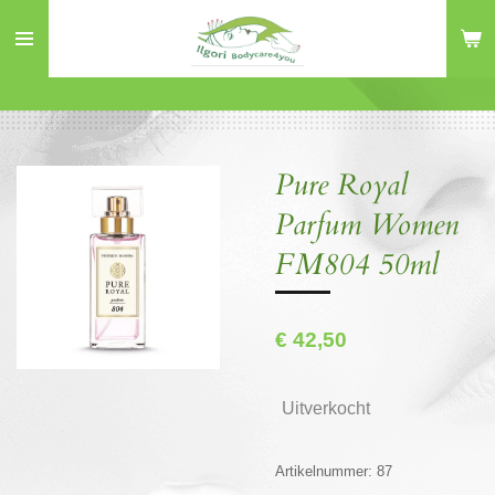
Ga
direct
naar
de
hoofdinhoud
Pure Royal
Parfum Women
FM804 50ml
€ 42,50
Uitverkocht
Artikelnummer:
87