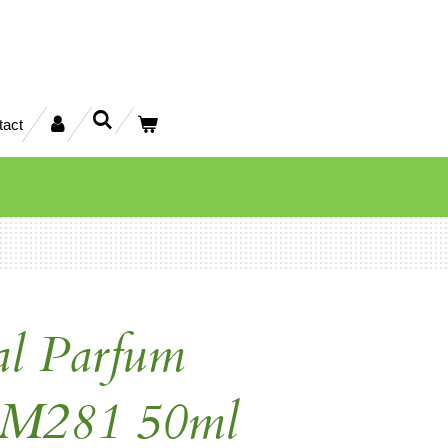
tact
al Parfum
M281 50ml