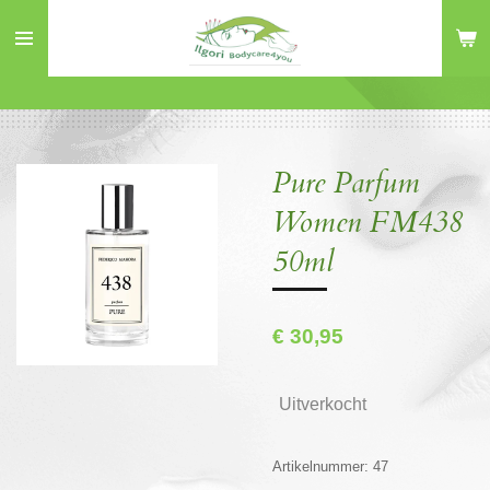
Ga
direct
naar
de
hoofdinhoud
Pure Parfum
Women FM438
50ml
€ 30,95
Uitverkocht
Artikelnummer:
47