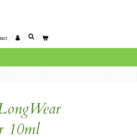
tact
 LongWear
ur 10ml