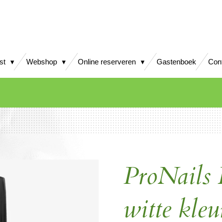
jst
Webshop
Online reserveren
Gastenboek
Con
ProNails
witte kle