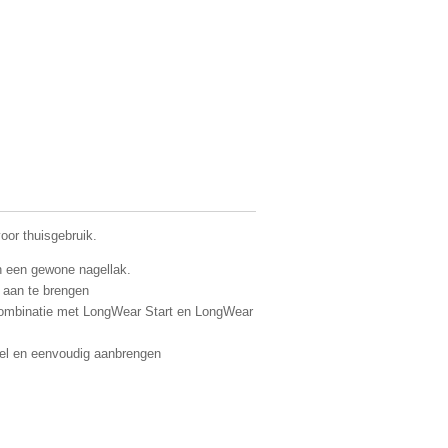
oor thuisgebruik.
n een gewone nagellak.
 aan te brengen
n combinatie met LongWear Start en LongWear
el en eenvoudig aanbrengen