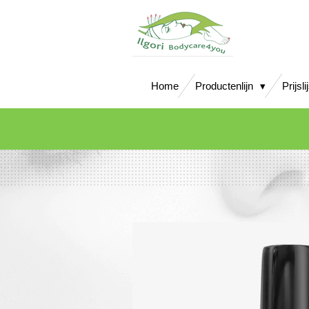
Ga
direct
naar
de
hoofdinhoud
Home
Productenlijn
Prijsli