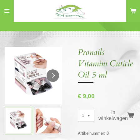
Ga
direct
naar
de
hoofdinhoud
Pronails
Vitamini Cuticle
Oil 5 ml
€ 9,00
In
winkelwagen
Artikelnummer:
8